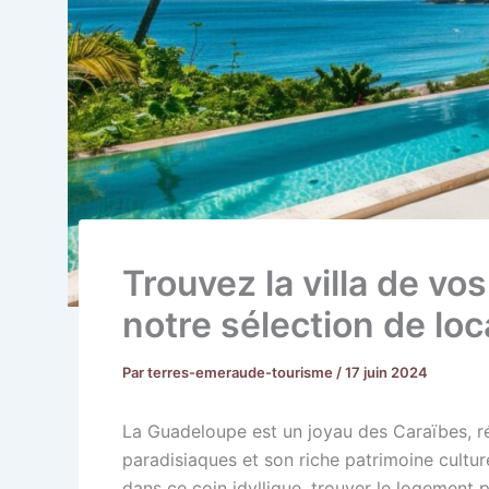
Trouvez la villa de v
notre sélection de l
Par
terres-emeraude-tourisme
/
17 juin 2024
La Guadeloupe est un joyau des Caraïbes, r
paradisiaques et son riche patrimoine cultu
dans ce coin idyllique, trouver le logement 